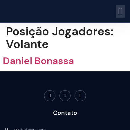
Posição Jogadores:
Volante
Daniel Bonassa
Contato